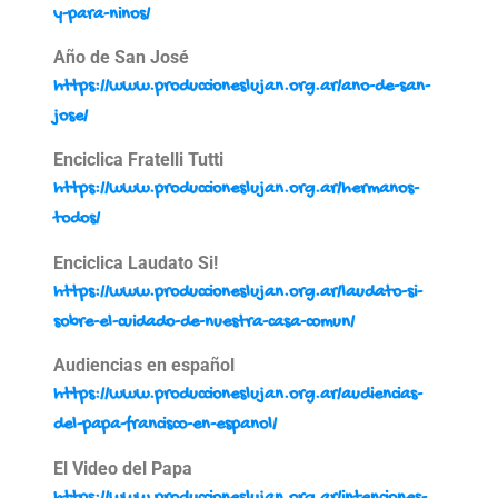
y-para-ninos/
Año de San José
https://www.produccioneslujan.org.ar/ano-de-san-
jose/
Enciclica Fratelli Tutti
https://www.produccioneslujan.org.ar/hermanos-
todos/
Enciclica Laudato Si!
https://www.produccioneslujan.org.ar/laudato-si-
sobre-el-cuidado-de-nuestra-casa-comun/
Audiencias en español
https://www.produccioneslujan.org.ar/audiencias-
del-papa-francisco-en-espanol/
El Video del Papa