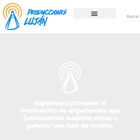
Esperamos promover el
intercambio de experiencias que
fundamentan nuestras raíces y
generar una Red de Radios.