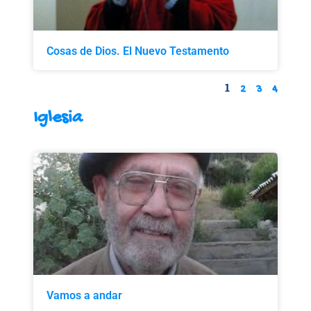
Cosas de Dios. El Nuevo Testamento
1
2
3
4
Iglesia
Vamos a andar